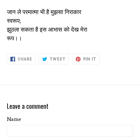
जान ले परमात्मा भी है मुझसा निराकार
स्वरूप;
झुठला सकता है इस आभास को देख मेरा
रूप।।
SHARE
TWEET
PIN
SHARE
TWEET
PIN IT
ON
ON
ON
FACEBOOK
TWITTER
PINTEREST
Leave a comment
Name