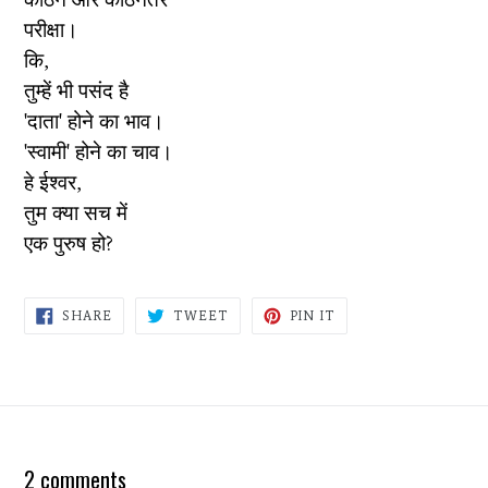
परीक्षा।
कि,
तुम्हें भी पसंद है
'दाता' होने का भाव।
'स्वामी' होने का चाव।
हे ईश्वर,
तुम क्या सच में
एक पुरुष हो?
SHARE
TWEET
PIN
SHARE
TWEET
PIN IT
ON
ON
ON
FACEBOOK
TWITTER
PINTEREST
2 comments