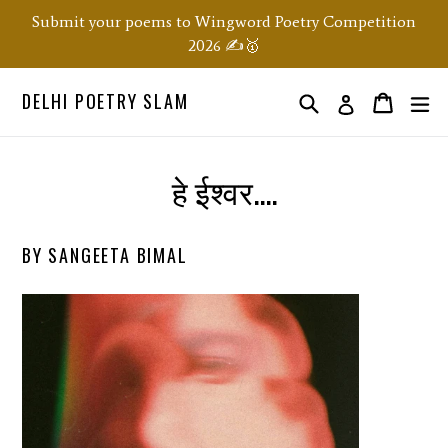
Skip
Submit your poems to Wingword Poetry Competition
to
2026 ✍️🥇
content
DELHI POETRY SLAM
Search
ex
Order
Order
Log in
हे ईश्वर....
BY SANGEETA BIMAL