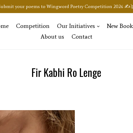
Submit your poems to Wingword Poetry Competition 2026 ✍️
expand
ome
Competition
Our Initiatives
New Boo
About us
Contact
Fir Kabhi Ro Lenge