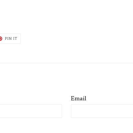
T
PIN
PIN IT
ON
TER
PINTEREST
Email