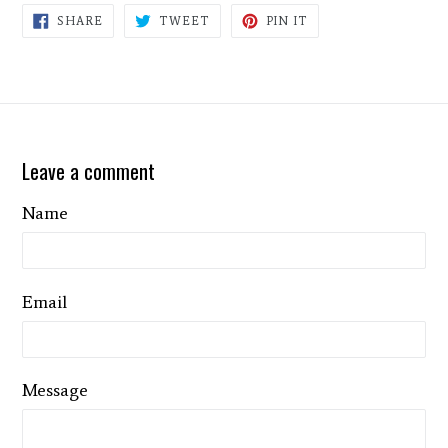
SHARE
TWEET
PIN
SHARE
TWEET
PIN IT
ON
ON
ON
FACEBOOK
TWITTER
PINTEREST
Leave a comment
Name
Email
Message