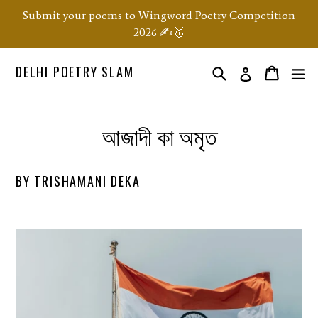
Skip
Submit your poems to Wingword Poetry Competition
to
2026 ✍️🥇
content
DELHI POETRY SLAM
Search
ex
Order
Order
Log in
আজাদী কা অমৃত
BY TRISHAMANI DEKA