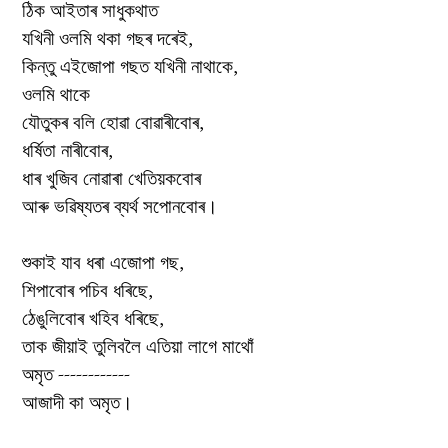
ঠিক আইতাৰ সাধুকথাত
যখিনী ওলমি থকা গছৰ দৰেই,
কিন্তু এইজোপা গছত যখিনী নাথাকে,
ওলমি থাকে
যৌতুকৰ বলি হোৱা বোৱাৰীবোৰ,
ধৰ্ষিতা নাৰীবোৰ,
ধাৰ খুজিব নোৱাৰা খেতিয়কবোৰ
আৰু ভৱিষ্যতৰ ব্যৰ্থ সপোনবোৰ।
শুকাই যাব ধৰা এজোপা গছ,
শিপাবোৰ পচিব ধৰিছে,
ঠেঙুলিবোৰ খহিব ধৰিছে,
তাক জীয়াই তুলিবলৈ এতিয়া লাগে মাথোঁ
অমৃত ------------
আজাদী কা অমৃত।