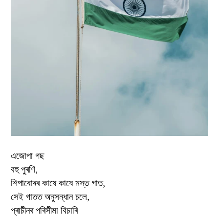
এজোপা গছ
বহু পুৰণি,
শিপাবোৰৰ কাষে কাষে মস্ত গাত,
সেই গাতত অনুসন্ধান চলে,
প্ৰাচীনৰ পৰিসীমা বিচাৰি